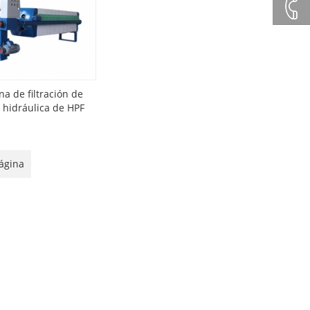
+86132
+86 23
8132
a de filtración de
 hidráulica de HPF
4618
ágina