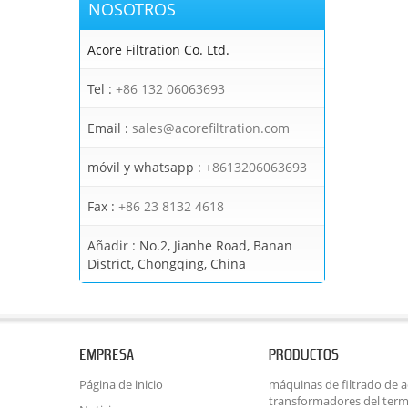
NOSOTROS
Acore Filtration Co. Ltd.
Tel :
+86 132 06063693
Email :
sales@acorefiltration.com
móvil y whatsapp :
+8613206063693
Fax :
+86 23 8132 4618
Añadir :
No.2, Jianhe Road, Banan
District, Chongqing, China
EMPRESA
PRODUCTOS
Página de inicio
máquinas de filtrado de ac
transformadores del term