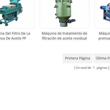
a Del Filtro De La
Máquina de tratamiento de
Máquin
nsa De Aceite PF
filtración de aceite residual
prensa
de tipo placa de ptf
Primera Página
Última P
Un total de
1
páginas