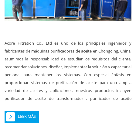
Acore Filtration Co., Ltd es uno de los principales ingenieros y
fabricantes de máquinas purificadoras de aceite en Chongqing, China,
asumimos la responsabilidad de estudiar los requisitos del cliente,
recomendar soluciones, diseñar, implementar la solución y capacitar al
personal para mantener los sistemas. Con especial énfasis en
proporcionar sistemas de purificación de aceite para una amplia
variedad de aceites y aplicaciones, nuestros productos incluyen
purificador de aceite de transformador , purificador de aceite
lubricante, purificador de aceite de turbina, máquina de filtración de
líquidos hidráulicos, sistemas de purificación de aceite de
LEER MÁS
deshidratación al vacío, conjunto de bomba de vacío, generador de
aire seco, purificador de combustible diesel y otros sistemas de