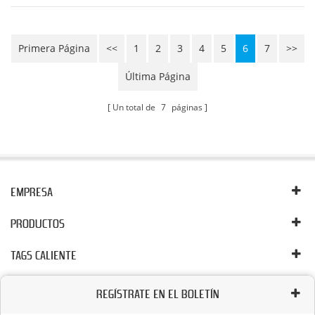
móviles vehículos, como excavadoras, bulldozers,
mezcladoras, grúas, rodillos, cargadores, e...
Primera Página
<<
1
2
3
4
5
6
7
>>
Última Página
Un total de
7
páginas
EMPRESA
PRODUCTOS
TAGS CALIENTE
REGÍSTRATE EN EL BOLETÍN