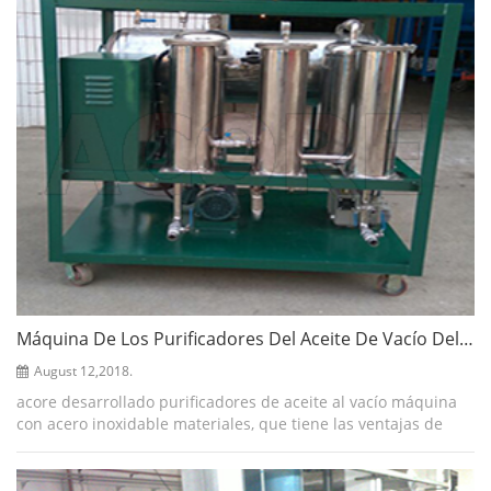
Máquina De Los Purificadores Del Aceite De Vacío Del Acero Inoxidable
August 12,2018.
acore desarrollado purificadores de aceite al vacío máquina
con acero inoxidable materiales, que tiene las ventajas de
tamaño pequeño, peso ligero, conveniente movimiento, de
poco ruido, tiempo de tra...