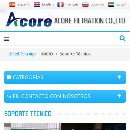
español
English
français
русский
العربية
INICIO
Soporte Técnico
Usted Está Aquí :
CATEGORÍAS
EN CONTACTO CON NOSOTROS
SOPORTE TÉCNICO