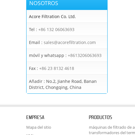
NOSOTROS
Acore Filtration Co. Ltd.
Tel :
+86 132 06063693
Email :
sales@acorefiltration.com
móvil y whatsapp :
+8613206063693
Fax :
+86 23 8132 4618
Añadir :
No.2, Jianhe Road, Banan
District, Chongqing, China
EMPRESA
PRODUCTOS
Mapa del sitio
máquinas de filtrado de ac
transformadores del term