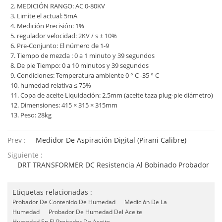
2. MEDICIÓN RANGO: AC 0-80KV
3. Limite el actual: 5mA
4. Medición Precisión: 1%
5. regulador velocidad: 2KV / s ± 10%
6. Pre-Conjunto: El número de 1-9
7. Tiempo de mezcla : 0 a 1 minuto y 39 segundos
8. De pie Tiempo: 0 a 10 minutos y 39 segundos
9. Condiciones: Temperatura ambiente 0 ° C -35 ° C
10. humedad relativa ≤ 75%
11. Copa de aceite Liquidación: 2.5mm (aceite taza plug-pie diámetro)
12. Dimensiones: 415 × 315 × 315mm
13. Peso: 28kg
Prev :
Medidor De Aspiración Digital (Pirani Calibre)
Siguiente :
DRT TRANSFORMER DC Resistencia Al Bobinado Probador
Etiquetas relacionadas :
Probador De Contenido De Humedad
Medición De La
Humedad
Probador De Humedad Del Aceite
Humedad En El Probador De Aceite