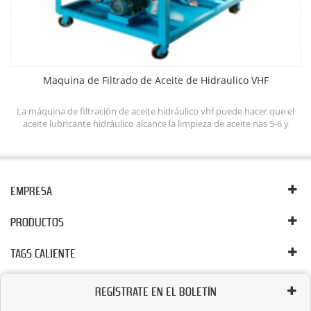
Maquina de Filtrado de Aceite de Hidraulico VHF
de
La máquina de filtración de aceite hidráulico vhf puede hacer que el
D
aceite lubricante hidráulico alcance la limpieza de aceite nas 5-6 y
el
mejorar la eficiencia de trabajo del sistema hidráulico. El sistema de
lavado con aceite lubricante puede mantener la limpieza del aceite
 de
hidráulico eliminando la eliminación del agua libre, emulsionada y
disuelta, los gases libres y disueltos, las partículas de aceite.
s.
EMPRESA
e
PRODUCTOS
TAGS CALIENTE
REGÍSTRATE EN EL BOLETÍN