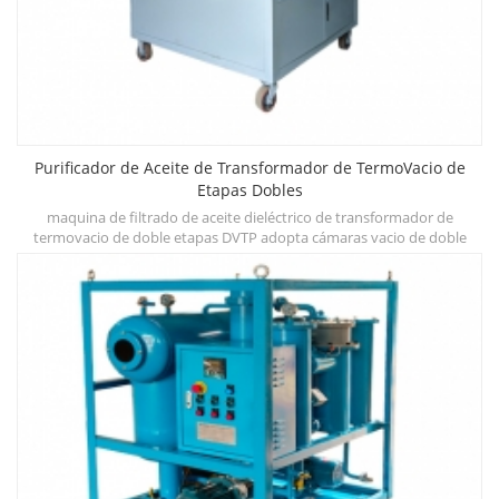
Purificador de Aceite de Transformador de TermoVacio de
Etapas Dobles
maquina de filtrado de aceite dieléctrico de transformador de
do
termovacio de doble etapas DVTP adopta cámaras vacio de doble
t
deshidratación, desgasificación y sistemas de filtración de tres
m
etapas,que pueden mejorar rápidamente la rigidez dielectrica,reducir
el contenido de agua,gas y partículas y otros contaminantes.