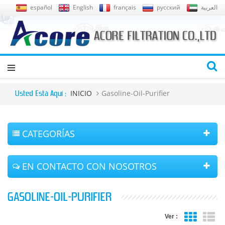
español
English
français
русский
العربية
INICIO
Gasoline-Oil-Purifier
Usted Está Aquí :
CATEGORÍAS
EN CONTACTO CON NOSOTROS
GASOLINE-OIL-PURIFIER
Ver :