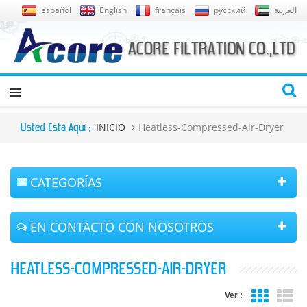
español
English
français
русский
العربية
INICIO
Heatless-Compressed-Air-Dryer
Usted Está Aquí :
CATEGORÍAS
EN CONTACTO CON NOSOTROS
HEATLESS-COMPRESSED-AIR-DRYER
Ver :