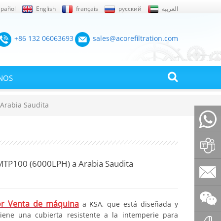
spañol
English
français
русский
العربية
+86 132 06063693
sales@acorefiltration.com
NOS
Arabia Saudita
+86132
 MTP100 (6000LPH) a Arabia Saudita
Rufus
Huang
sales@a
dor Venta de máquina
a KSA, que está diseñada y
ene una cubierta resistente a la intemperie para