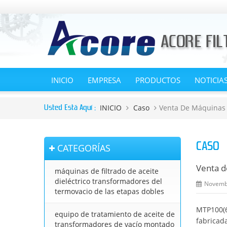
INICIO
EMPRESA
PRODUCTOS
NOTICIA
INICIO
Caso
Venta De Máquinas 
Usted Está Aquí :
CASO
CATEGORÍAS
Venta d
máquinas de filtrado de aceite
dieléctrico transformadores del
Novemb
termovacio de las etapas dobles
MTP100(6
equipo de tratamiento de aceite de
fabricad
transformadores de vacío montado