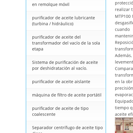
protecci
en remolque móvil
realizar 
MTP100 
purificador de aceite lubricante
desgasif
(turbina / hidráulico)
cuando s
mantenim
purificador de aceite del
Reposici
transformador del vacío de la sola
etapa
transfor
Además, 
levement
Sistema de purificación de aceite
por deshidratación al vacío.
Comparad
transfor
purificador de aceite aislante
en la obr
precisión
evaporaci
máquina de filtro de aceite portátil
Equipado 
tiempo q
purificador de aceite de tipo
coalescente
aceite ef
Separador centrífugo de aceite tipo