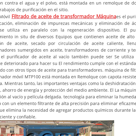
ón contra el agua y el polvo, está montada en un remolque de do
trabajos de purificación en el sitio.
Filtrado de aceite de transformador Máquina
Móvil
es el pur
icación, eliminación de impurezas mecánicas y eliminación de áci
e utiliza en paralelo con la regeneración dispositivo. El p
iento in situ de diversos Equipos que contienen aceite de alto y 
ón de aceite, secado por circulación de aceite caliente, lle
madores sumergidos en aceite, transformadores de corriente y te
el purificador de aceite al vacío también puede ser Se utiliza
e deteriorado para hacer su El rendimiento cumple con el estándar 
o con otros tipos de aceite para transformadores. máquina de filt
mador móvil MTP100 está montada en Remolque con capota resisten
a. Mientras tanto, las importantes ventajas como la deshidratación y
, ahorro de energía y protección del medio ambiente. El La máquina
ón al vacío y película delgada. tecnología para eliminar la humedad
con un elemento filtrante de alta precisión para eliminar eficazmen
ue elimina la necesidad de agregar productos químicos durante la 
iciente y confiable.