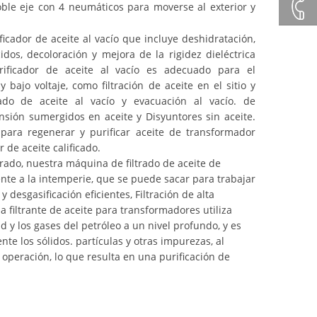
+86132
ble eje con 4 neumáticos para moverse al exterior y
ificador de aceite al vacío que incluye deshidratación,
+86 23
dos, decoloración y mejora de la rigidez dieléctrica
urificador de aceite al vacío es adecuado para el
8132
bajo voltaje, como filtración de aceite en el sitio y
nado de aceite al vacío y evacuación al vacío. de
nsión sumergidos en aceite y Disyuntores sin aceite.
4618
 para regenerar y purificar aceite de transformador
de aceite calificado.
rado, nuestra máquina de filtrado de aceite de
te a la intemperie, que se puede sacar para trabajar
 desgasificación eficientes, Filtración de alta
 filtrante de aceite para transformadores utiliza
 y los gases del petróleo a un nivel profundo, y es
te los sólidos. partículas y otras impurezas, al
operación, lo que resulta en una purificación de