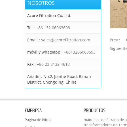
NOSOTROS
Acore Filtration Co. Ltd.
Tel :
+86 132 06063693
Email :
sales@acorefiltration.com
Prev :
Siguiente
móvil y whatsapp :
+8613206063693
Fax :
+86 23 8132 4618
Añadir :
No.2, Jianhe Road, Banan
District, Chongqing, China
EMPRESA
PRODUCTOS
Página de inicio
máquinas de filtrado de ac
transformadores del term