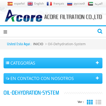
español
English
français
русский
العربية
INICIO
Oil-Dehydration-System
Usted Está Aquí :
CATEGORÍAS
EN CONTACTO CON NOSOTROS
OIL-DEHYDRATION-SYSTEM
Ver :