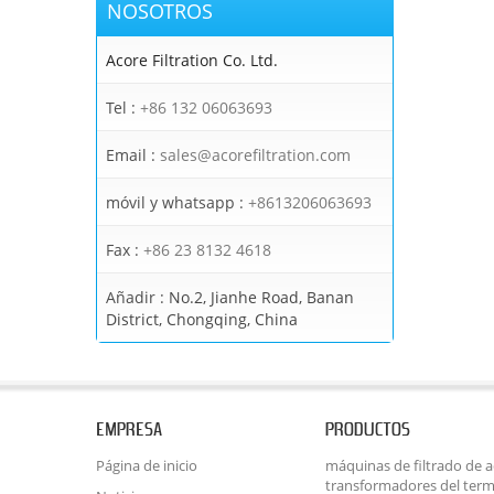
NOSOTROS
Acore Filtration Co. Ltd.
Tel :
+86 132 06063693
Email :
sales@acorefiltration.com
móvil y whatsapp :
+8613206063693
Fax :
+86 23 8132 4618
Añadir :
No.2, Jianhe Road, Banan
District, Chongqing, China
EMPRESA
PRODUCTOS
Página de inicio
máquinas de filtrado de ac
transformadores del term