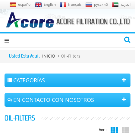
español
English
français
русский
العربية
INICIO
Oil-Filters
Usted Está Aquí :
CATEGORÍAS
EN CONTACTO CON NOSOTROS
OIL-FILTERS
Ver :