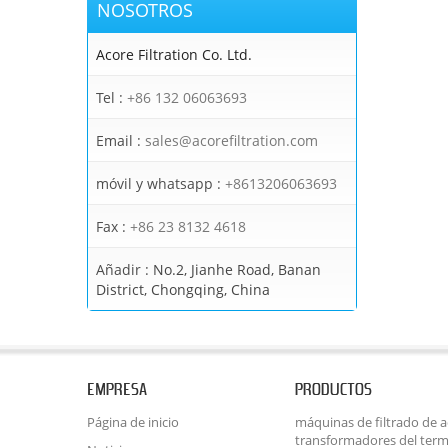
NOSOTROS
Acore Filtration Co. Ltd.
Tel :
+86 132 06063693
Email :
sales@acorefiltration.com
móvil y whatsapp :
+8613206063693
Fax :
+86 23 8132 4618
Añadir :
No.2, Jianhe Road, Banan
District, Chongqing, China
EMPRESA
PRODUCTOS
Página de inicio
máquinas de filtrado de ac
transformadores del term