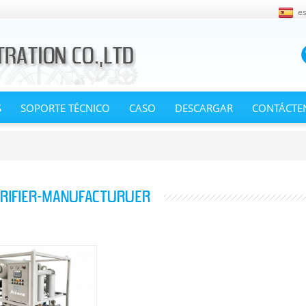
e
S
SOPORTE TÉCNICO
CASO
DESCARGAR
CONTÁCTE
URIFIER-MANUFACTURUER