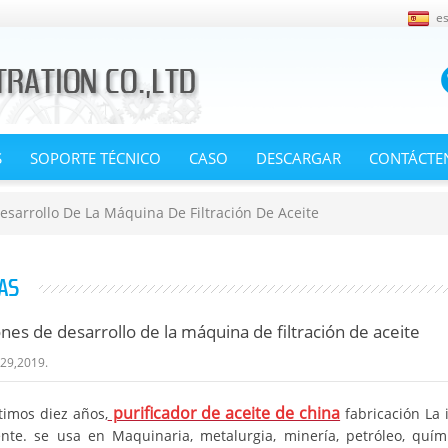
e
S
SOPORTE TÉCNICO
CASO
DESCARGAR
CONTÁCTE
esarrollo De La Máquina De Filtración De Aceite
AS
ones de desarrollo de la máquina de filtración de aceite
 29,2019.
purificador de aceite de china
timos diez años,
fabricación La 
nte. se usa en Maquinaria, metalurgia, minería, petróleo, química