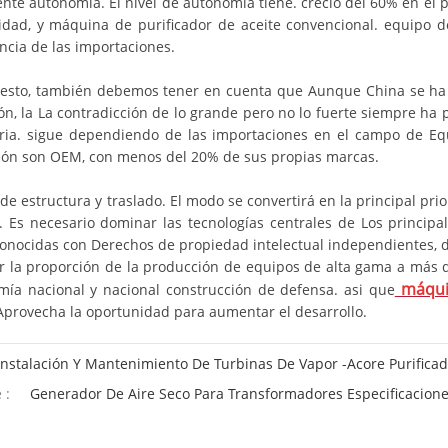
nte autonomía. El nivel de autonomía tiene. creció del 60% en el 
lidad, y máquina de purificador de aceite convencional. equipo 
cia de las importaciones.
esto, también debemos tener en cuenta que Aunque China se ha c
ón, la La contradicción de lo grande pero no lo fuerte siempre ha p
ia. sigue dependiendo de las importaciones en el campo de Equ
ión son OEM, con menos del 20% de sus propias marcas.
 de estructura y traslado. El modo se convertirá en la principal pr
co. Es necesario dominar las tecnologías centrales de Los princip
onocidas con Derechos de propiedad intelectual independientes, de
 la proporción de la producción de equipos de alta gama a más d
máquin
mía nacional y nacional construcción de defensa. asi que
Aprovecha la oportunidad para aumentar el desarrollo.
Instalación Y Mantenimiento De Turbinas De Vapor -Acore Purificad
 :
Generador De Aire Seco Para Transformadores Especificacione