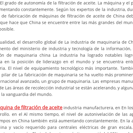
l grado de autonomía de la filtración de aceite. La máquina y el pu
mentando constantemente. Según los expertos de la industria, du
a de fabricación de máquinas de filtración de aceite de China deb
 que hace que China se encuentre entre las más grandes del mund
posible.
tualidad, el desarrollo global de La industria de maquinaria de C
ento del ministerio de industria y tecnología de la información
ión de maquinaria china La industria ha logrado notables logr
a en la posición de liderazgo en el mundo y se encuentra entr
ia. El nivel de equipamiento tecnológico más importante. Tambi
a pilar de La fabricación de maquinaria se ha vuelto más prominen
ternacional avanzado, un grupo de maquinaria. Las empresas manuf
e Las áreas de recolección industrial se están acelerando, y algu
a la vanguardia del mundo.
uina de filtración de aceite
industria manufacturera, en En lo
rollo. en el Al mismo tiempo, el nivel de autonivelación de las a
ampos en China también está aumentando constantemente. En la actua
na y vacío requerido para centrales eléctricas de gran escala,