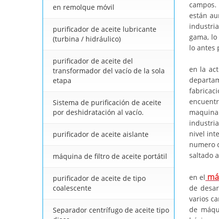
campos. E
en remolque móvil
están au
industri
purificador de aceite lubricante
gama, lo
(turbina / hidráulico)
lo antes 
purificador de aceite del
en la ac
transformador del vacío de la sola
departam
etapa
fabricac
encuentr
Sistema de purificación de aceite
por deshidratación al vacío.
maquinar
industri
nivel in
purificador de aceite aislante
numero d
saltado 
máquina de filtro de aceite portátil
máq
en el
purificador de aceite de tipo
coalescente
de desar
varios c
de máqui
Separador centrífugo de aceite tipo