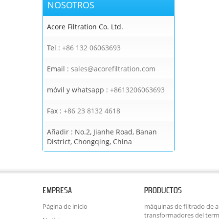
NOSOTROS
Acore Filtration Co. Ltd.
Tel :
+86 132 06063693
Email :
sales@acorefiltration.com
móvil y whatsapp :
+8613206063693
Fax :
+86 23 8132 4618
Añadir :
No.2, Jianhe Road, Banan
District, Chongqing, China
EMPRESA
PRODUCTOS
Página de inicio
máquinas de filtrado de ac
transformadores del term