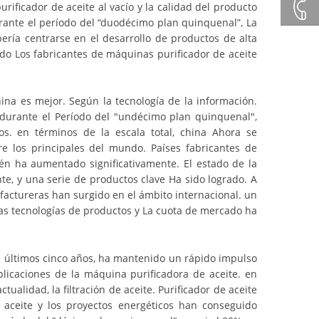
+86132
rificador de aceite al vacío y la calidad del producto
rante el período del “duodécimo plan quinquenal”, La
ería centrarse en el desarrollo de productos de alta
+86 23
o Los fabricantes de máquinas purificador de aceite
8132
hina es mejor. Según la tecnología de la información.
, durante el Período del "undécimo plan quinquenal",
4618
os. en términos de la escala total, china Ahora se
e los principales del mundo. Países fabricantes de
én ha aumentado significativamente. El estado de la
te, y una serie de productos clave Ha sido logrado. A
actureras han surgido en el ámbito internacional. un
nas tecnologías de productos y La cuota de mercado ha
s últimos cinco años, ha mantenido un rápido impulso
plicaciones de la máquina purificadora de aceite. en
lidad, la filtración de aceite. Purificador de aceite
 aceite y los proyectos energéticos han conseguido