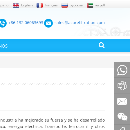
spañol
English
français
русский
العربية
+86 132 06063693
sales@acorefiltration.com
NOS
+86132
Rufus
Huang
sales@a
industria ha mejorado su fuerza y ​​se ha desarrollado
, energía eléctrica, Transporte, ferrocarril y otros