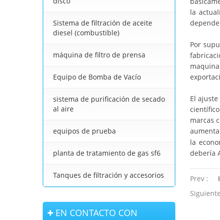
disco
básicame
la actua
Sistema de filtración de aceite
dependen
diesel (combustible)
Por supu
máquina de filtro de prensa
fabricaci
maquinar
Equipo de Bomba de Vacío
exportac
El ajuste
sistema de purificación de secado
al aire
científi
marcas c
equipos de prueba
aumentar
la econo
planta de tratamiento de gas sf6
debería 
Tanques de filtración y accesorios
Prev :
Siguiente
EN CONTACTO CON