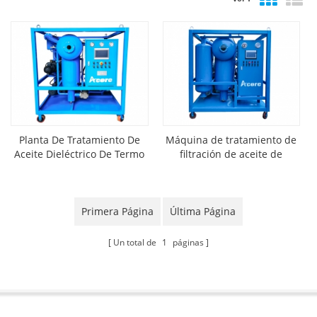
Planta De Tratamiento De
Máquina de tratamiento de
Aceite Dieléctrico De Termo
filtración de aceite de
Vacío,Máquina De Filtradora
transformador en línea y
De Aceite De
fuera de línea
Transformadores
Primera Página
Última Página
Un total de
1
páginas