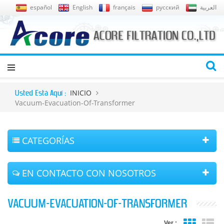
español
English
français
русский
العربية
INICIO
Usted Está Aquí :
Vacuum-Evacuation-Of-Transformer
CATEGORÍAS
EN CONTACTO CON NOSOTROS
VACUUM-EVACUATION-OF-TRANSFORMER
Ver :