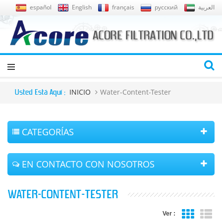
español
English
français
русский
العربية
INICIO
Water-Content-Tester
Usted Está Aquí :
CATEGORÍAS
EN CONTACTO CON NOSOTROS
WATER-CONTENT-TESTER
Ver :