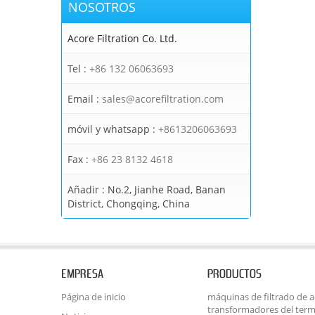
NOSOTROS
Acore Filtration Co. Ltd.
Tel :
+86 132 06063693
Email :
sales@acorefiltration.com
móvil y whatsapp :
+8613206063693
Fax :
+86 23 8132 4618
Añadir :
No.2, Jianhe Road, Banan
District, Chongqing, China
EMPRESA
PRODUCTOS
Página de inicio
máquinas de filtrado de ac
transformadores del term