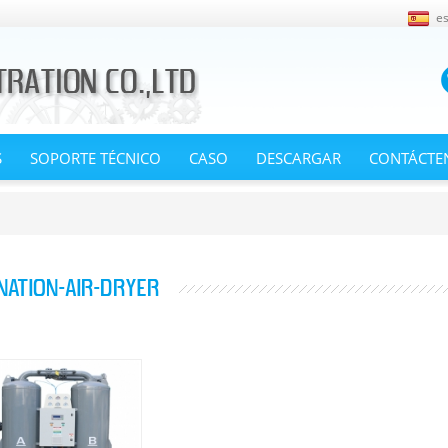
e
S
SOPORTE TÉCNICO
CASO
DESCARGAR
CONTÁCTE
NATION-AIR-DRYER