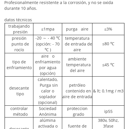
Profesionalmente resistente a la corrosión, y no se oxida
durante 10 años.
datos técnicos
trabajando
≤1mpa
purga aire
≤3%
presión
-20
～ -
40
presión
temperatura
℃
≤80
punto de
(opción:
-
70
de entrada de
℃
rocío
)
aire
℃
aire o
ambiente
tipo de
enfriamiento
temperatura
≤45 ℃
enfriamiento
por agua
del aire
(opción)
calentado,
Purga sin
petróleo
desecante
calor o
contenido en
& lt; 0.1mg / m3
tipo
soplador
aire de entrada
(opcional)
controlar
Sociedad
proteccion
ip55
método
Anónima
grado
alúmina
380v, 50hz,
activada o
fuente de
3fase
desecante