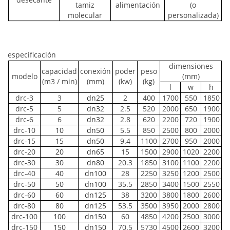
tamiz
alimentación
(o
molecular
personalizada)
especificación
dimensiones
capacidad
conexión
poder
peso
modelo
(mm)
(m3 / min)
(mm)
(kw)
(kg)
l
w
h
drc-3
3
dn25
2
400
1700
550
1850
drc-5
5
dn32
2.5
520
2000
650
1900
drc-6
6
dn32
2.8
620
2200
720
1900
drc-10
10
dn50
5.5
850
2500
800
2000
drc-15
15
dn50
9.4
1100
2700
950
2000
drc-20
20
dn65
15
1500
2900
1020
2200
drc-30
30
dn80
20.3
1850
3100
1100
2200
drc-40
40
dn100
28
2250
3250
1200
2500
drc-50
50
dn100
35.5
2850
3400
1500
2550
drc-60
60
dn125
38
3200
3800
1800
2600
drc-80
80
dn125
53.5
3500
3950
2000
2800
drc-100
100
dn150
60
4850
4200
2500
3000
drc-150
150
dn150
70.5
5730
4500
2600
3200