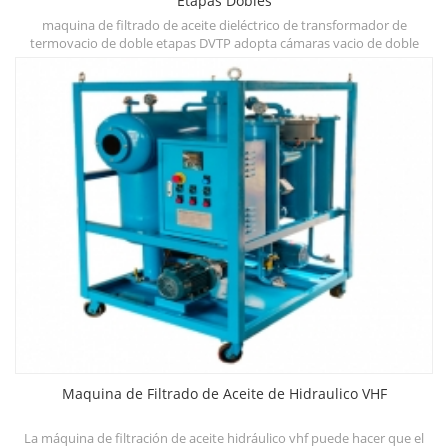
Etapas Dobles
maquina de filtrado de aceite dieléctrico de transformador de
do
termovacio de doble etapas DVTP adopta cámaras vacio de doble
t
deshidratación, desgasificación y sistemas de filtración de tres
m
etapas,que pueden mejorar rápidamente la rigidez dielectrica,reducir
el contenido de agua,gas y partículas y otros contaminantes.
Maquina de Filtrado de Aceite de Hidraulico VHF
de
La máquina de filtración de aceite hidráulico vhf puede hacer que el
D