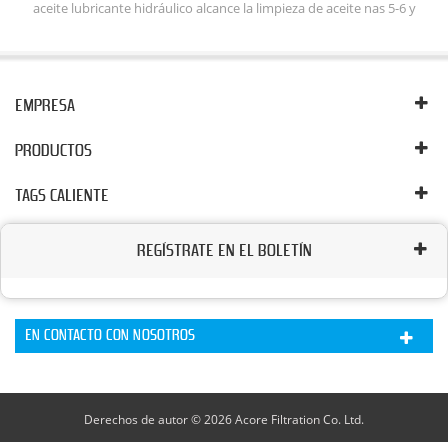
aceite lubricante hidráulico alcance la limpieza de aceite nas 5-6 y
el
mejorar la eficiencia de trabajo del sistema hidráulico. El sistema de
lavado con aceite lubricante puede mantener la limpieza del aceite
 de
hidráulico eliminando la eliminación del agua libre, emulsionada y
disuelta, los gases libres y disueltos, las partículas de aceite.
s.
EMPRESA
e
PRODUCTOS
TAGS CALIENTE
REGÍSTRATE EN EL BOLETÍN
EN CONTACTO CON NOSOTROS
Derechos de autor © 2026 Acore Filtration Co. Ltd.