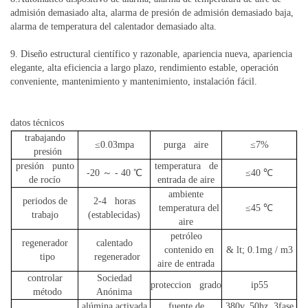
admisión demasiado alta, alarma de presión de admisión demasiado baja,
alarma de temperatura del calentador demasiado alta.
9. Diseño estructural científico y razonable, apariencia nueva, apariencia
elegante, alta eficiencia a largo plazo, rendimiento estable, operación
conveniente, mantenimiento y mantenimiento, instalación fácil.
datos técnicos
trabajando
≤0.03mpa
purga aire
≤7%
presión
presión punto
temperatura de
-20
～ -
40
℃
≤40
℃
de rocío
entrada de aire
ambiente
periodos de
2-4 horas
temperatura del
≤45
℃
trabajo
(establecidas)
aire
petróleo
regenerador
calentado
contenido en
& lt; 0.1mg / m3
tipo
regenerador
aire de entrada
controlar
Sociedad
proteccion grado
ip55
método
Anónima
alúmina activada
fuente de
380v, 50hz, 3fase