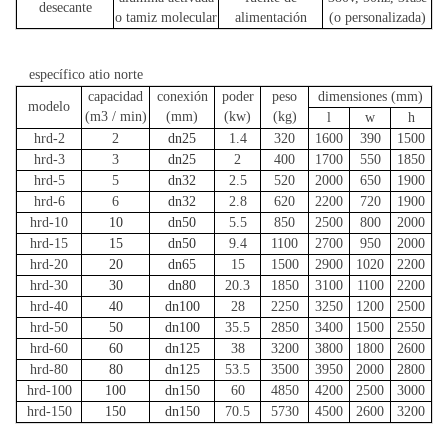
desecante
o tamiz molecular
alimentación
(o personalizada)
específico
atio
norte
capacidad
conexión
poder
peso
dimensiones (mm)
modelo
(m3 / min)
(mm)
(kw)
(kg)
l
w
h
hrd-2
2
dn25
1.4
320
1600
390
1500
hrd-3
3
dn25
2
400
1700
550
1850
hrd-5
5
dn32
2.5
520
2000
650
1900
hrd-6
6
dn32
2.8
620
2200
720
1900
hrd-10
10
dn50
5.5
850
2500
800
2000
hrd-15
15
dn50
9.4
1100
2700
950
2000
hrd-20
20
dn65
15
1500
2900
1020
2200
hrd-30
30
dn80
20.3
1850
3100
1100
2200
hrd-40
40
dn100
28
2250
3250
1200
2500
hrd-50
50
dn100
35.5
2850
3400
1500
2550
hrd-60
60
dn125
38
3200
3800
1800
2600
hrd-80
80
dn125
53.5
3500
3950
2000
2800
hrd-100
100
dn150
60
4850
4200
2500
3000
hrd-150
150
dn150
70.5
5730
4500
2600
3200