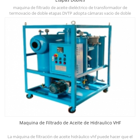
maquina de filtrado de aceite dieléctrico de transformador de
do
termovacio de doble etapas DVTP adopta cámaras vacio de doble
t
deshidratación, desgasificación y sistemas de filtración de tres
m
etapas,que pueden mejorar rápidamente la rigidez dielectrica,reducir
el contenido de agua,gas y partículas y otros contaminantes.
Maquina de Filtrado de Aceite de Hidraulico VHF
de
La máquina de filtración de aceite hidráulico vhf puede hacer que el
D