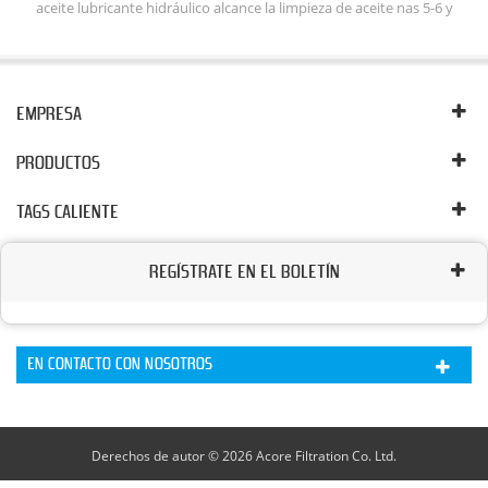
aceite lubricante hidráulico alcance la limpieza de aceite nas 5-6 y
el
mejorar la eficiencia de trabajo del sistema hidráulico. El sistema de
lavado con aceite lubricante puede mantener la limpieza del aceite
 de
hidráulico eliminando la eliminación del agua libre, emulsionada y
disuelta, los gases libres y disueltos, las partículas de aceite.
s.
EMPRESA
e
PRODUCTOS
TAGS CALIENTE
REGÍSTRATE EN EL BOLETÍN
EN CONTACTO CON NOSOTROS
Derechos de autor © 2026 Acore Filtration Co. Ltd.