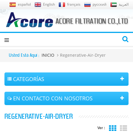
español
English
français
русский
العربية
INICIO
Regenerative-Air-Dryer
Usted Está Aquí :
CATEGORÍAS
EN CONTACTO CON NOSOTROS
REGENERATIVE-AIR-DRYER
Ver :