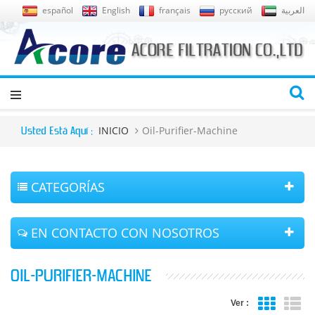
español
English
français
русский
العربية
INICIO
Oil-Purifier-Machine
Usted Está Aquí :
CATEGORÍAS
EN CONTACTO CON NOSOTROS
OIL-PURIFIER-MACHINE
Ver :